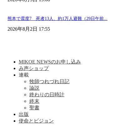
熊本で震度7 死者13人、約1万人避難（29日午前...
2026年8月2日 17:55
MIKOE NEWSのお申し込み
み声ショップ
連載
牧師つれづれ日記
論説
終わりの日時計
終末
聖書
出版
使命とビジョン