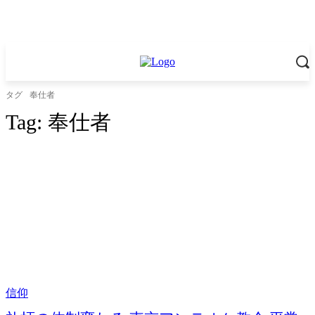
タグ
奉仕者
Tag:
奉仕者
信仰