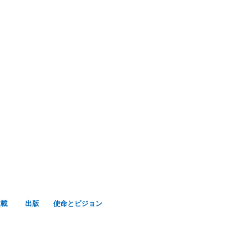
み声ショップ
連載
出版
使命とビジョン
連載
出版
使命とビジョン