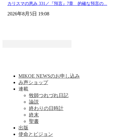
カリスマの恵み 331／『預言』7章 的確な預言の...
2026年8月5日 19:08
MIKOE NEWSのお申し込み
み声ショップ
連載
牧師つれづれ日記
論説
終わりの日時計
終末
聖書
出版
使命とビジョン