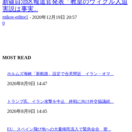
新疆自治区報道官発表「教皇のウィグル人迫
害説は事実...
mikoe-editor1
-
2020年12月19日 20:57
0
MOST READ
ホルムズ海峡「新航路」設定で合意間近 イラン・オマ...
2026年8月9日 14:47
トランプ氏、イラン攻撃を中止 終戦に向け外交協議続...
2026年8月9日 14:45
EU、スペイン飛び地への大量移民流入で緊急会合 密...