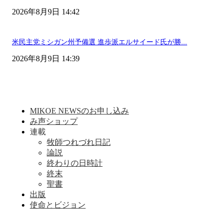
2026年8月9日 14:42
米民主党ミシガン州予備選 進歩派エルサイード氏が勝...
2026年8月9日 14:39
MIKOE NEWSのお申し込み
み声ショップ
連載
牧師つれづれ日記
論説
終わりの日時計
終末
聖書
出版
使命とビジョン