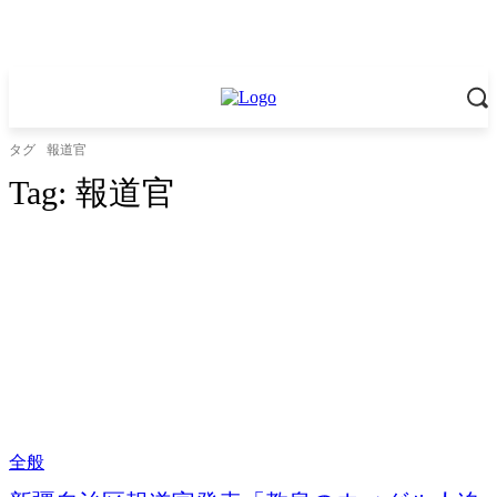
タグ
報道官
Tag:
報道官
全般