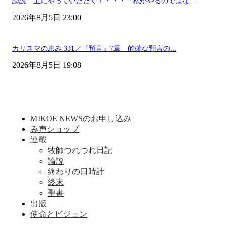
論説 主にやっていただく！・・・「私がやるのではな...
2026年8月5日 23:00
カリスマの恵み 331／『預言』7章 的確な預言の...
2026年8月5日 19:08
MIKOE NEWSのお申し込み
み声ショップ
連載
牧師つれづれ日記
論説
終わりの日時計
終末
聖書
出版
使命とビジョン