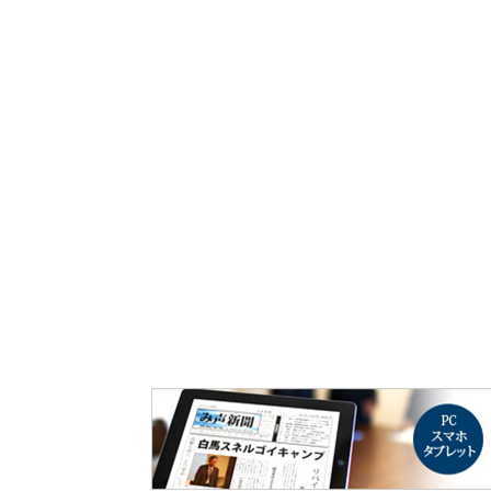
み声ショップ
連載
出版
使命とビジョン