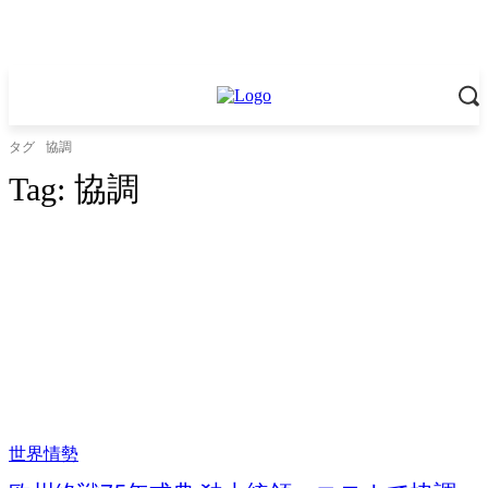
タグ
協調
Tag:
協調
世界情勢