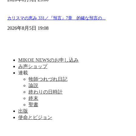
カリスマの恵み 331／『預言』7章 的確な預言の...
2026年8月5日 19:08
MIKOE NEWSのお申し込み
み声ショップ
連載
牧師つれづれ日記
論説
終わりの日時計
終末
聖書
出版
使命とビジョン