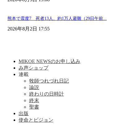
熊本で震度7 死者13人、約1万人避難（29日午前...
2026年8月2日 17:55
MIKOE NEWSのお申し込み
み声ショップ
連載
牧師つれづれ日記
論説
終わりの日時計
終末
聖書
出版
使命とビジョン