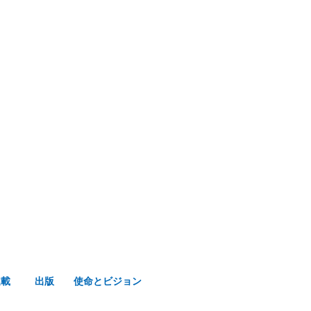
み声ショップ
連載
出版
使命とビジョン
連載
出版
使命とビジョン