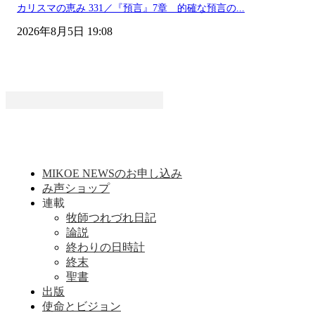
カリスマの恵み 331／『預言』7章 的確な預言の...
2026年8月5日 19:08
MIKOE NEWSのお申し込み
み声ショップ
連載
牧師つれづれ日記
論説
終わりの日時計
終末
聖書
出版
使命とビジョン