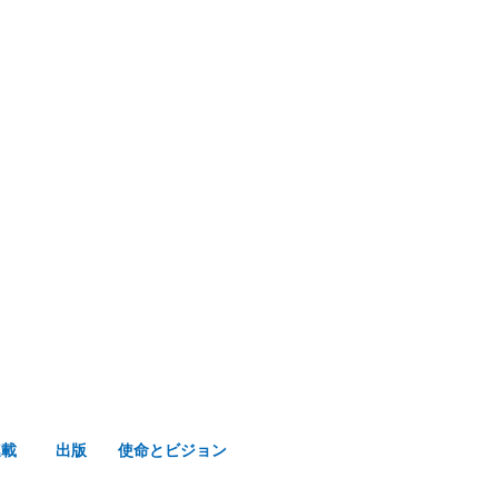
み声ショップ
連載
出版
使命とビジョン
連載
出版
使命とビジョン