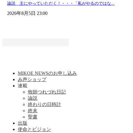
論説 主にやっていただく！・・・「私がやるのではな...
2026年8月5日 23:00
MIKOE NEWSのお申し込み
み声ショップ
連載
牧師つれづれ日記
論説
終わりの日時計
終末
聖書
出版
使命とビジョン