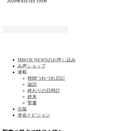
2026年8月5日 19:08
MIKOE NEWSのお申し込み
み声ショップ
連載
牧師つれづれ日記
論説
終わりの日時計
終末
聖書
出版
使命とビジョン