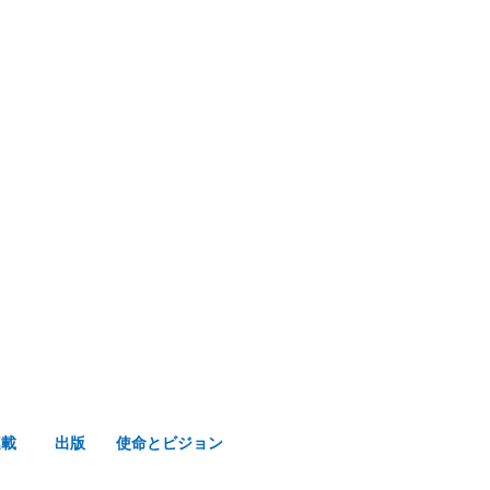
み声ショップ
連載
出版
使命とビジョン
連載
出版
使命とビジョン