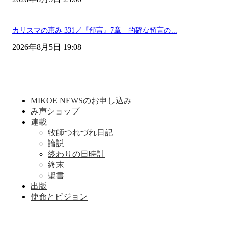
カリスマの恵み 331／『預言』7章 的確な預言の...
2026年8月5日 19:08
MIKOE NEWSのお申し込み
み声ショップ
連載
牧師つれづれ日記
論説
終わりの日時計
終末
聖書
出版
使命とビジョン