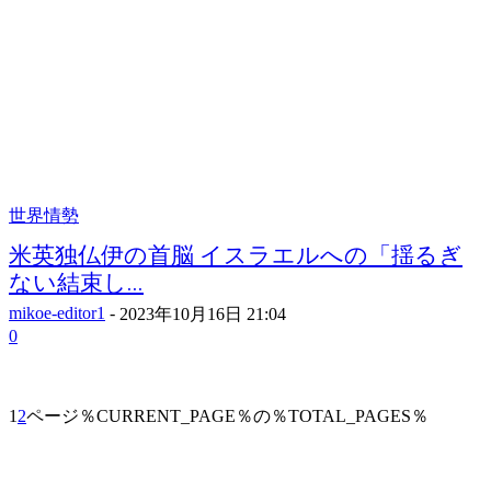
世界情勢
米英独仏伊の首脳 イスラエルへの「揺るぎ
ない結束し...
mikoe-editor1
-
2023年10月16日 21:04
0
1
2
ページ％CURRENT_PAGE％の％TOTAL_PAGES％