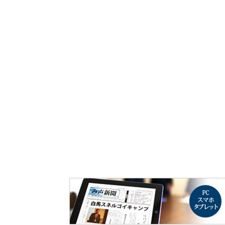
み声ショップ
連載
出版
使命とビジョン