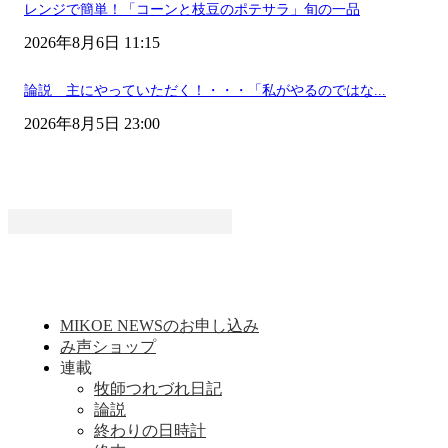
レンジで簡単！「コーンと枝豆のポテサラ」旬の一品
2026年8月6日 11:15
論説 主にやっていただく！・・・「私がやるのではな...
2026年8月5日 23:00
MIKOE NEWSのお申し込み
み声ショップ
連載
牧師つれづれ日記
論説
終わりの日時計