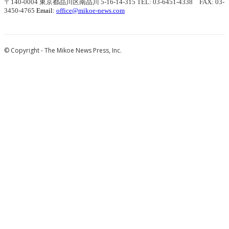
〒140-0004 東京都品川区南品川 5-16-14-315
TEL: 03-6451-4338 FAX: 03-
3450-4765
Email:
office@mikoe-news.com
© Copyright - The Mikoe News Press, Inc.