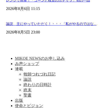
レンジで簡単！「コーンと枝豆のポテサラ」旬の一品
2026年8月6日 11:15
論説 主にやっていただく！・・・「私がやるのではな...
2026年8月5日 23:00
MIKOE NEWSのお申し込み
み声ショップ
連載
牧師つれづれ日記
論説
終わりの日時計
終末
聖書
出版
使命とビジョン