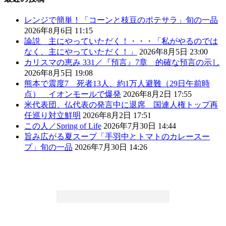
レンジで簡単！「コーンと枝豆のポテサラ」旬の一品
2026年8月6日 11:15
論説 主にやっていただく！・・・「私がやるのでは
なく、主にやっていただく！」
2026年8月5日 23:00
カリスマの恵み 331／『預言』7章 的確な預言の示し
2026年8月5日 19:08
熊本で震度7 死者13人、約1万人避難（29日午前時
点） イオンモールで爆発
2026年8月2日 17:55
米代表団、仏代表の発言中に退席 国連人権トップ再
任巡り対立鮮明
2026年8月2日 17:51
この人／Spring of Life
2026年7月30日 14:44
旨み広がる夏スープ「手羽中とトマトのカレースー
プ」旬の一品
2026年7月30日 14:26