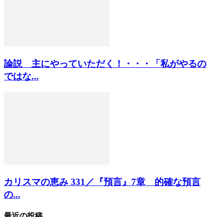
論説 主にやっていただく！・・・「私がやるの
ではな...
カリスマの恵み 331／『預言』7章 的確な預言
の...
最近の投稿