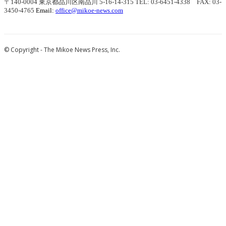
〒140-0004 東京都品川区南品川 5-16-14-315
TEL: 03-6451-4338 FAX: 03-
3450-4765
Email:
office@mikoe-news.com
© Copyright - The Mikoe News Press, Inc.