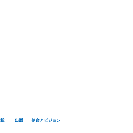
み声ショップ
連載
出版
使命とビジョン
連載
出版
使命とビジョン