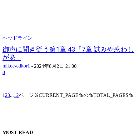
ヘッドライン
御声に聞き従う第1章 43「7章 試みや惑わし
があ...
mikoe-editor1
-
2024年8月2日 21:00
0
1
2
3
...
12
ページ％CURRENT_PAGE％の％TOTAL_PAGES％
MOST READ