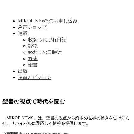
MIKOE NEWSのお申し込み
み声ショップ
連載
牧師つれづれ日記
論説
終わりの日時計
終末
聖書
出版
使命とビジョン
聖書の視点で時代を読む
「MIKOE NEWS」は、聖書の視点から終末の世界の動きを告げ知ら
せ、リバイバルに即応した情報を提供します。
み声新聞社
The Mikoe News Press, Inc.