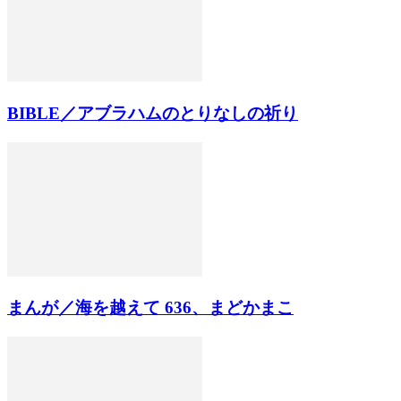
BIBLE／アブラハムのとりなしの祈り
まんが／海を越えて 636、まどかまこ