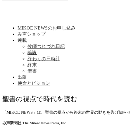
MIKOE NEWSのお申し込み
み声ショップ
連載
牧師つれづれ日記
論説
終わりの日時計
終末
聖書
出版
使命とビジョン
聖書の視点で時代を読む
「MIKOE NEWS」は、聖書の視点から終末の世界の動きを告げ知
み声新聞社
The Mikoe News Press, Inc.