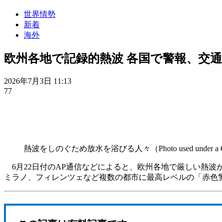
世界情勢
新着
海外
欧州各地で記録的熱波 各国で警報、交
2026年7月3日 11:13
77
熱波をしのぐため放水を浴びる人々（Photo used under a Creat
6月22日付のAP通信などによると、欧州各地で厳しい熱波
ミラノ、フィレンツェなど複数の都市に最高レベルの「赤色