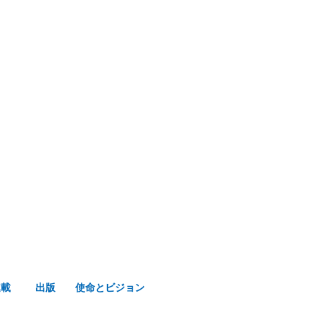
み声ショップ
連載
出版
使命とビジョン
連載
出版
使命とビジョン