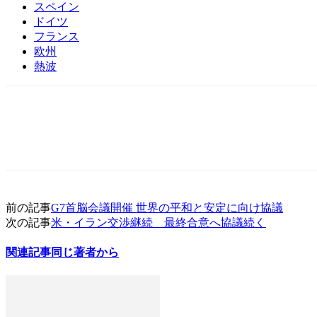
スペイン
ドイツ
フランス
欧州
熱波
前の記事
G7首脳会議開催 世界の平和と安定に向け協議
次の記事
米・イラン交渉継続 最終合意へ協議続く
関連記事
同じ著者から