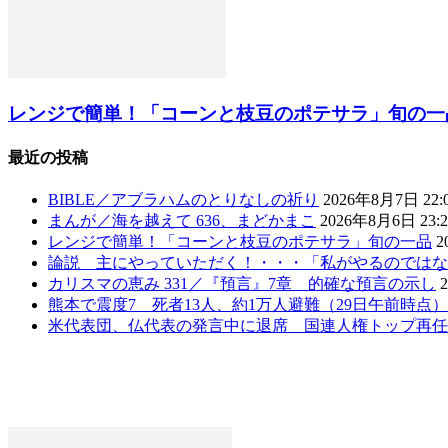
レンジで簡単！「コーンと枝豆のポテサラ」旬の一
最近の投稿
BIBLE／アブラハムのとりなしの祈り
2026年8月7日 22:
まんが／海を越えて 636、まどかまこ
2026年8月6日 23:2
レンジで簡単！「コーンと枝豆のポテサラ」旬の一品
2
論説 主にやっていただく！・・・「私がやるのではな
カリスマの恵み 331／『預言』7章 的確な預言の示し
熊本で震度7 死者13人、約1万人避難（29日午前時点
米代表団、仏代表の発言中に退席 国連人権トップ再任