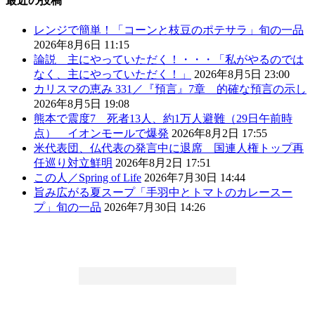
最近の投稿
レンジで簡単！「コーンと枝豆のポテサラ」旬の一品
2026年8月6日 11:15
論説 主にやっていただく！・・・「私がやるのでは
なく、主にやっていただく！」
2026年8月5日 23:00
カリスマの恵み 331／『預言』7章 的確な預言の示し
2026年8月5日 19:08
熊本で震度7 死者13人、約1万人避難（29日午前時
点） イオンモールで爆発
2026年8月2日 17:55
米代表団、仏代表の発言中に退席 国連人権トップ再
任巡り対立鮮明
2026年8月2日 17:51
この人／Spring of Life
2026年7月30日 14:44
旨み広がる夏スープ「手羽中とトマトのカレースー
プ」旬の一品
2026年7月30日 14:26