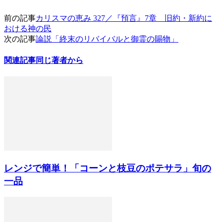
前の記事
カリスマの恵み 327／『預言』7章 旧約・新約に
おける神の民
次の記事
論説「終末のリバイバルと御霊の賜物」
関連記事
同じ著者から
レンジで簡単！「コーンと枝豆のポテサラ」旬の
一品