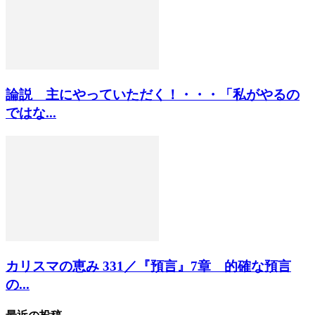
論説 主にやっていただく！・・・「私がやるの
ではな...
カリスマの恵み 331／『預言』7章 的確な預言
の...