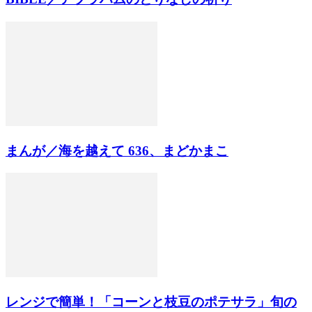
まんが／海を越えて 636、まどかまこ
レンジで簡単！「コーンと枝豆のポテサラ」旬の