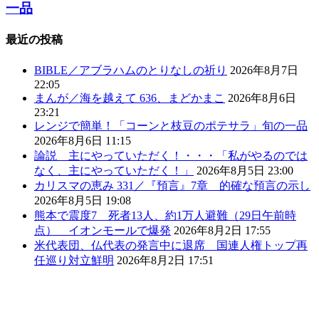
一品
最近の投稿
BIBLE／アブラハムのとりなしの祈り
2026年8月7日
22:05
まんが／海を越えて 636、まどかまこ
2026年8月6日
23:21
レンジで簡単！「コーンと枝豆のポテサラ」旬の一品
2026年8月6日 11:15
論説 主にやっていただく！・・・「私がやるのでは
なく、主にやっていただく！」
2026年8月5日 23:00
カリスマの恵み 331／『預言』7章 的確な預言の示し
2026年8月5日 19:08
熊本で震度7 死者13人、約1万人避難（29日午前時
点） イオンモールで爆発
2026年8月2日 17:55
米代表団、仏代表の発言中に退席 国連人権トップ再
任巡り対立鮮明
2026年8月2日 17:51