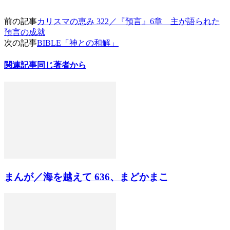
前の記事
カリスマの恵み 322／『預言』6章 主が語られた
預言の成就
次の記事
BIBLE「神との和解」
関連記事
同じ著者から
まんが／海を越えて 636、まどかまこ