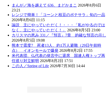
まんが／海を越えて 636、まどかまこ
2026年8月6日
23:21
レンジで簡単！「コーンと枝豆のポテサラ」旬の一品
2026年8月6日 11:15
論説 主にやっていただく！・・・「私がやるのでは
なく、主にやっていただく！」
2026年8月5日 23:00
カリスマの恵み 331／『預言』7章 的確な預言の示し
2026年8月5日 19:08
熊本で震度7 死者13人、約1万人避難（29日午前時
点） イオンモールで爆発
2026年8月2日 17:55
米代表団、仏代表の発言中に退席 国連人権トップ再
任巡り対立鮮明
2026年8月2日 17:51
この人／Spring of Life
2026年7月30日 14:44