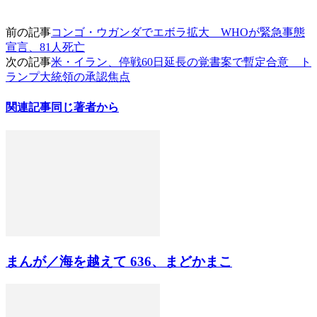
前の記事
コンゴ・ウガンダでエボラ拡大 WHOが緊急事態
宣言、81人死亡
次の記事
米・イラン、停戦60日延長の覚書案で暫定合意 ト
ランプ大統領の承認焦点
関連記事
同じ著者から
まんが／海を越えて 636、まどかまこ