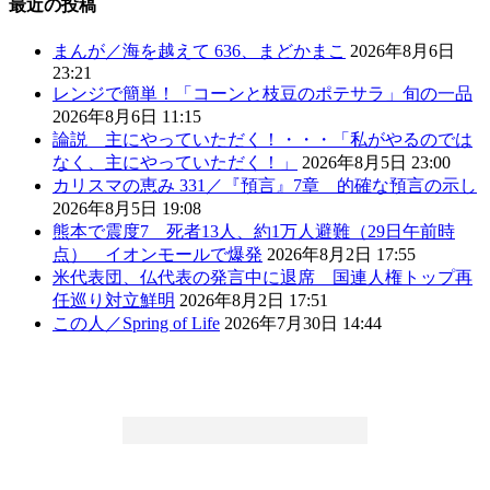
最近の投稿
まんが／海を越えて 636、まどかまこ
2026年8月6日
23:21
レンジで簡単！「コーンと枝豆のポテサラ」旬の一品
2026年8月6日 11:15
論説 主にやっていただく！・・・「私がやるのでは
なく、主にやっていただく！」
2026年8月5日 23:00
カリスマの恵み 331／『預言』7章 的確な預言の示し
2026年8月5日 19:08
熊本で震度7 死者13人、約1万人避難（29日午前時
点） イオンモールで爆発
2026年8月2日 17:55
米代表団、仏代表の発言中に退席 国連人権トップ再
任巡り対立鮮明
2026年8月2日 17:51
この人／Spring of Life
2026年7月30日 14:44