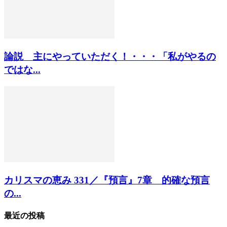
論説 主にやっていただく！・・・「私がやるの
ではな...
カリスマの恵み 331／『預言』7章 的確な預言
の...
最近の投稿