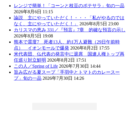
レンジで簡単！「コーンと枝豆のポテサラ」旬の一品
2026年8月6日 11:15
論説 主にやっていただく！・・・「私がやるのでは
なく、主にやっていただく！」
2026年8月5日 23:00
カリスマの恵み 331／『預言』7章 的確な預言の示し
2026年8月5日 19:08
熊本で震度7 死者13人、約1万人避難（29日午前時
点） イオンモールで爆発
2026年8月2日 17:55
米代表団、仏代表の発言中に退席 国連人権トップ再
任巡り対立鮮明
2026年8月2日 17:51
この人／Spring of Life
2026年7月30日 14:44
旨み広がる夏スープ「手羽中とトマトのカレースー
プ」旬の一品
2026年7月30日 14:26