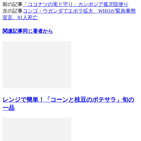
前の記事
「ココナツの実と守り」カンボジア孤児院便り
次の記事
コンゴ・ウガンダでエボラ拡大 WHOが緊急事態
宣言、81人死亡
関連記事
同じ著者から
レンジで簡単！「コーンと枝豆のポテサラ」旬の
一品