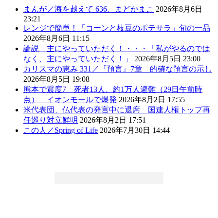
まんが／海を越えて 636、まどかまこ
2026年8月6日
23:21
レンジで簡単！「コーンと枝豆のポテサラ」旬の一品
2026年8月6日 11:15
論説 主にやっていただく！・・・「私がやるのでは
なく、主にやっていただく！」
2026年8月5日 23:00
カリスマの恵み 331／『預言』7章 的確な預言の示し
2026年8月5日 19:08
熊本で震度7 死者13人、約1万人避難（29日午前時
点） イオンモールで爆発
2026年8月2日 17:55
米代表団、仏代表の発言中に退席 国連人権トップ再
任巡り対立鮮明
2026年8月2日 17:51
この人／Spring of Life
2026年7月30日 14:44