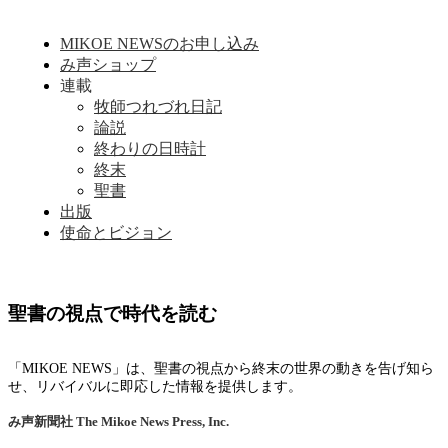
MIKOE NEWSのお申し込み
み声ショップ
連載
牧師つれづれ日記
論説
終わりの日時計
終末
聖書
出版
使命とビジョン
聖書の視点で時代を読む
「MIKOE NEWS」は、聖書の視点から終末の世界の動きを告げ知ら
せ、リバイバルに即応した情報を提供します。
み声新聞社
The Mikoe News Press, Inc.