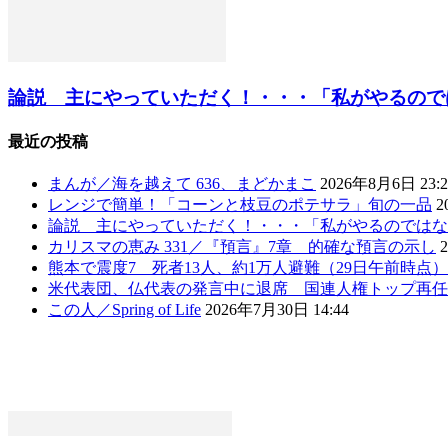
論説 主にやっていただく！・・・「私がやるのではな
最近の投稿
まんが／海を越えて 636、まどかまこ
2026年8月6日 23:2
レンジで簡単！「コーンと枝豆のポテサラ」旬の一品
2
論説 主にやっていただく！・・・「私がやるのではな
カリスマの恵み 331／『預言』7章 的確な預言の示し
熊本で震度7 死者13人、約1万人避難（29日午前時点
米代表団、仏代表の発言中に退席 国連人権トップ再任
この人／Spring of Life
2026年7月30日 14:44