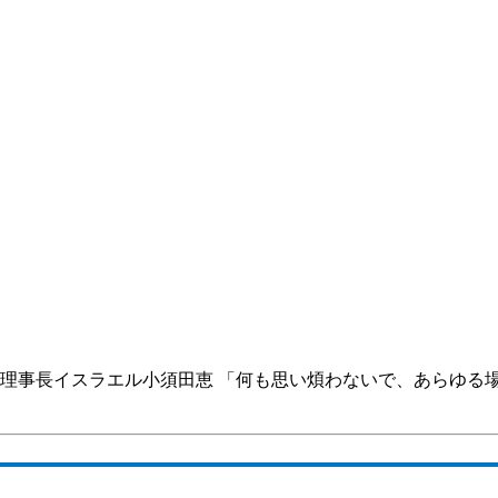
al Agape神学校理事長イスラエル小須田恵 「何も思い煩わないで