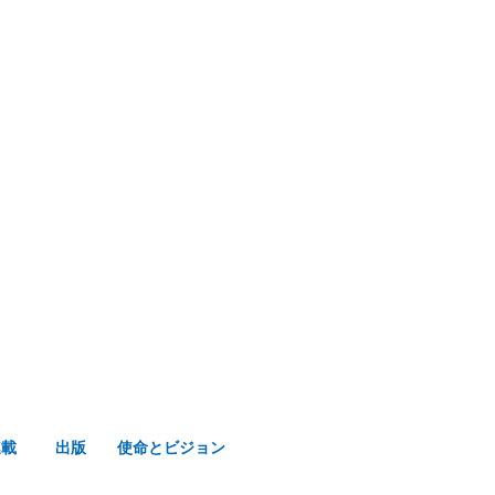
み声ショップ
連載
出版
使命とビジョン
連載
出版
使命とビジョン