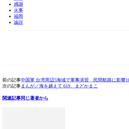
感謝
火事
福岡
論説
前の記事
中国軍 台湾周辺5海域で軍事演習 民間航路に影響1
次の記事
まんが／海を越えて 619、まどかまこ
関連記事
同じ著者から