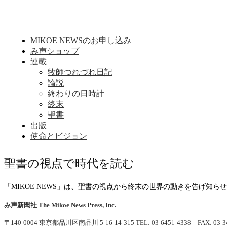
MIKOE NEWSのお申し込み
み声ショップ
連載
牧師つれづれ日記
論説
終わりの日時計
終末
聖書
出版
使命とビジョン
聖書の視点で時代を読む
「MIKOE NEWS」は、聖書の視点から終末の世界の動きを告げ知
み声新聞社
The Mikoe News Press, Inc.
〒140-0004 東京都品川区南品川 5-16-14-315
TEL: 03-6451-4338 FAX: 03-3