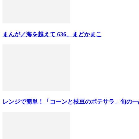
まんが／海を越えて 636、まどかまこ
レンジで簡単！「コーンと枝豆のポテサラ」旬の一