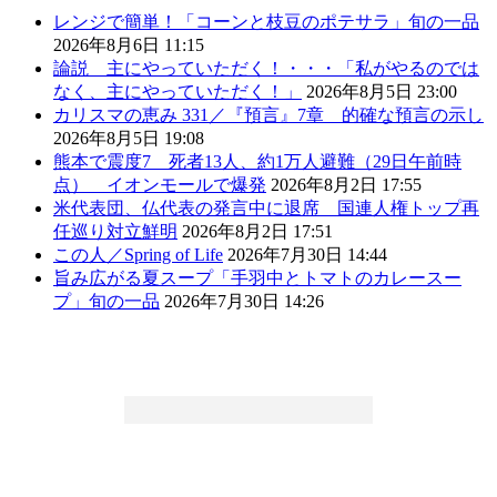
レンジで簡単！「コーンと枝豆のポテサラ」旬の一品
2026年8月6日 11:15
論説 主にやっていただく！・・・「私がやるのでは
なく、主にやっていただく！」
2026年8月5日 23:00
カリスマの恵み 331／『預言』7章 的確な預言の示し
2026年8月5日 19:08
熊本で震度7 死者13人、約1万人避難（29日午前時
点） イオンモールで爆発
2026年8月2日 17:55
米代表団、仏代表の発言中に退席 国連人権トップ再
任巡り対立鮮明
2026年8月2日 17:51
この人／Spring of Life
2026年7月30日 14:44
旨み広がる夏スープ「手羽中とトマトのカレースー
プ」旬の一品
2026年7月30日 14:26