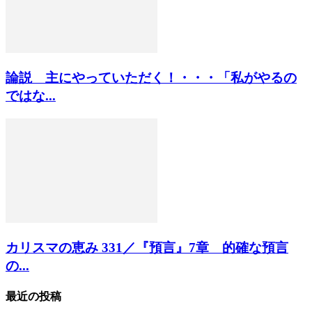
論説 主にやっていただく！・・・「私がやるの
ではな...
カリスマの恵み 331／『預言』7章 的確な預言
の...
最近の投稿