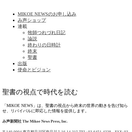
MIKOE NEWSのお申し込み
み声ショップ
連載
牧師つれづれ日記
論説
終わりの日時計
終末
聖書
出版
使命とビジョン
聖書の視点で時代を読む
「MIKOE NEWS」は、聖書の視点から終末の世界の動きを告げ知ら
せ、リバイバルに即応した情報を提供します。
み声新聞社
The Mikoe News Press, Inc.
〒140-0004 東京都品川区南品川 5-16-14-315
TEL: 03-6451-4338 FAX: 03-