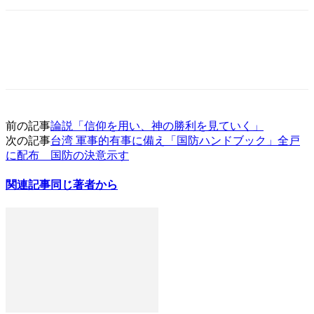
前の記事
論説「信仰を用い、神の勝利を見ていく」
次の記事
台湾 軍事的有事に備え「国防ハンドブック」全戸
に配布 国防の決意示す
関連記事
同じ著者から