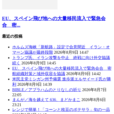
EU、スペイン飛び地への大量移民流入で緊急会
合 密...
最近の投稿
ホルムズ海峡「新航路」設定で合意間近 イラン・オ
マーン協議が最終段階
2026年8月9日 14:47
トランプ氏、イラン攻撃を中止 終戦に向け外交協議
続く
2026年8月9日 14:45
EU、スペイン飛び地への大量移民流入で緊急会合 密
航組織対策と域外収容を協議
2026年8月9日 14:42
米民主党ミシガン州予備選 進歩派エルサイード氏が勝
利
2026年8月9日 14:39
BIBLE／アブラハムのとりなしの祈り
2026年8月7日
22:05
まんが／海を越えて 636、まどかまこ
2026年8月6日
23:21
レンジで簡単！「コーンと枝豆のポテサラ」旬の一品