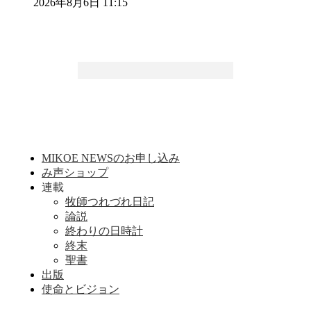
2026年8月6日 11:15
MIKOE NEWSのお申し込み
み声ショップ
連載
牧師つれづれ日記
論説
終わりの日時計
終末
聖書
出版
使命とビジョン