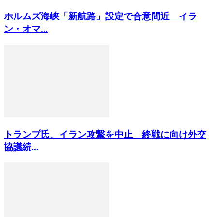
ホルムズ海峡「新航路」設定で合意間近 イラ
ン・オマ...
トランプ氏、イラン攻撃を中止 終戦に向け外交
協議続...