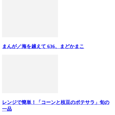
まんが／海を越えて 636、まどかまこ
レンジで簡単！「コーンと枝豆のポテサラ」旬の
一品