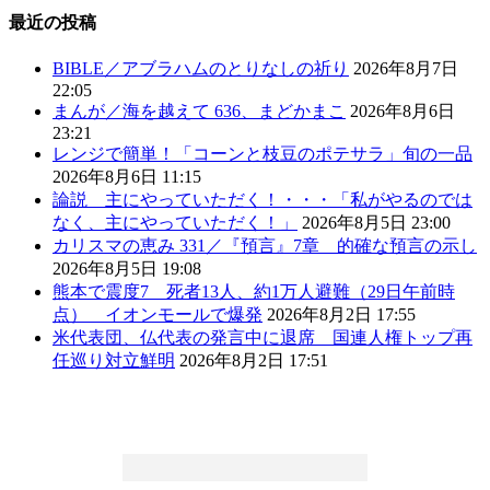
最近の投稿
BIBLE／アブラハムのとりなしの祈り
2026年8月7日
22:05
まんが／海を越えて 636、まどかまこ
2026年8月6日
23:21
レンジで簡単！「コーンと枝豆のポテサラ」旬の一品
2026年8月6日 11:15
論説 主にやっていただく！・・・「私がやるのでは
なく、主にやっていただく！」
2026年8月5日 23:00
カリスマの恵み 331／『預言』7章 的確な預言の示し
2026年8月5日 19:08
熊本で震度7 死者13人、約1万人避難（29日午前時
点） イオンモールで爆発
2026年8月2日 17:55
米代表団、仏代表の発言中に退席 国連人権トップ再
任巡り対立鮮明
2026年8月2日 17:51