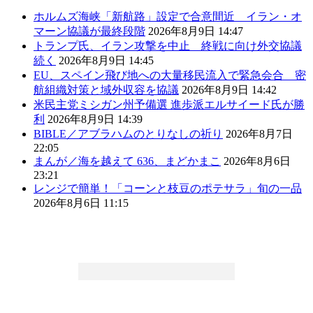
ホルムズ海峡「新航路」設定で合意間近 イラン・オ
マーン協議が最終段階
2026年8月9日 14:47
トランプ氏、イラン攻撃を中止 終戦に向け外交協議
続く
2026年8月9日 14:45
EU、スペイン飛び地への大量移民流入で緊急会合 密
航組織対策と域外収容を協議
2026年8月9日 14:42
米民主党ミシガン州予備選 進歩派エルサイード氏が勝
利
2026年8月9日 14:39
BIBLE／アブラハムのとりなしの祈り
2026年8月7日
22:05
まんが／海を越えて 636、まどかまこ
2026年8月6日
23:21
レンジで簡単！「コーンと枝豆のポテサラ」旬の一品
2026年8月6日 11:15