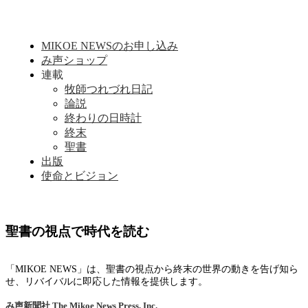
MIKOE NEWSのお申し込み
み声ショップ
連載
牧師つれづれ日記
論説
終わりの日時計
終末
聖書
出版
使命とビジョン
聖書の視点で時代を読む
「MIKOE NEWS」は、聖書の視点から終末の世界の動きを告げ知ら
せ、リバイバルに即応した情報を提供します。
み声新聞社
The Mikoe News Press, Inc.