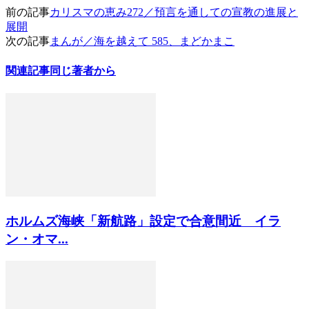
前の記事
カリスマの恵み272／預言を通しての宣教の進展と
展開
次の記事
まんが／海を越えて 585、まどかまこ
関連記事
同じ著者から
ホルムズ海峡「新航路」設定で合意間近 イラ
ン・オマ...