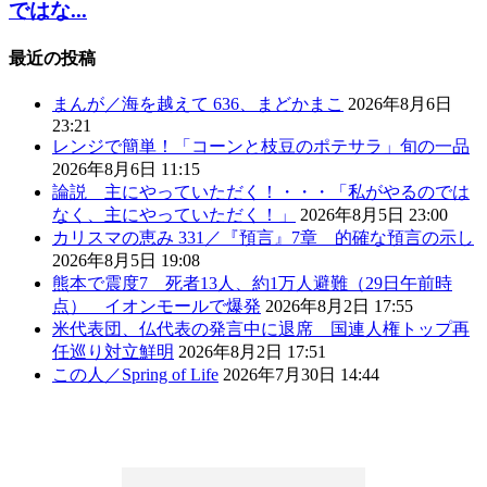
ではな...
最近の投稿
まんが／海を越えて 636、まどかまこ
2026年8月6日
23:21
レンジで簡単！「コーンと枝豆のポテサラ」旬の一品
2026年8月6日 11:15
論説 主にやっていただく！・・・「私がやるのでは
なく、主にやっていただく！」
2026年8月5日 23:00
カリスマの恵み 331／『預言』7章 的確な預言の示し
2026年8月5日 19:08
熊本で震度7 死者13人、約1万人避難（29日午前時
点） イオンモールで爆発
2026年8月2日 17:55
米代表団、仏代表の発言中に退席 国連人権トップ再
任巡り対立鮮明
2026年8月2日 17:51
この人／Spring of Life
2026年7月30日 14:44