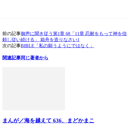
前の記事
御声に聞き従う第1章 68「11章 忍耐をもって神を信
頼し従い続ける」 箱舟を造りなさい1
次の記事
BIBLE「私の願うようにではなく」
関連記事
同じ著者から
まんが／海を越えて 636、まどかまこ