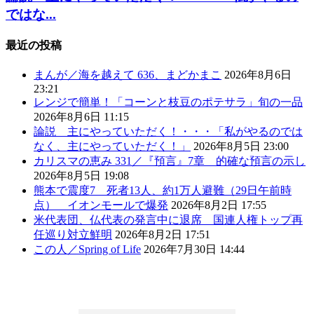
ではな...
最近の投稿
まんが／海を越えて 636、まどかまこ
2026年8月6日
23:21
レンジで簡単！「コーンと枝豆のポテサラ」旬の一品
2026年8月6日 11:15
論説 主にやっていただく！・・・「私がやるのでは
なく、主にやっていただく！」
2026年8月5日 23:00
カリスマの恵み 331／『預言』7章 的確な預言の示し
2026年8月5日 19:08
熊本で震度7 死者13人、約1万人避難（29日午前時
点） イオンモールで爆発
2026年8月2日 17:55
米代表団、仏代表の発言中に退席 国連人権トップ再
任巡り対立鮮明
2026年8月2日 17:51
この人／Spring of Life
2026年7月30日 14:44