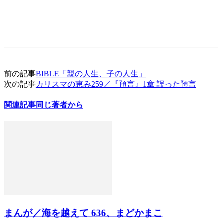
前の記事
BIBLE「親の人生、子の人生」
次の記事
カリスマの恵み259／『預言』1章 誤った預言
関連記事
同じ著者から
まんが／海を越えて 636、まどかまこ