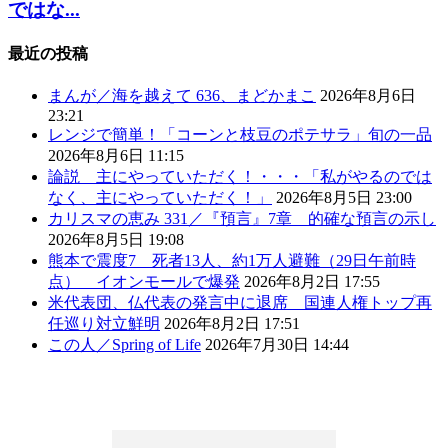
ではな...
最近の投稿
まんが／海を越えて 636、まどかまこ
2026年8月6日
23:21
レンジで簡単！「コーンと枝豆のポテサラ」旬の一品
2026年8月6日 11:15
論説 主にやっていただく！・・・「私がやるのでは
なく、主にやっていただく！」
2026年8月5日 23:00
カリスマの恵み 331／『預言』7章 的確な預言の示し
2026年8月5日 19:08
熊本で震度7 死者13人、約1万人避難（29日午前時
点） イオンモールで爆発
2026年8月2日 17:55
米代表団、仏代表の発言中に退席 国連人権トップ再
任巡り対立鮮明
2026年8月2日 17:51
この人／Spring of Life
2026年7月30日 14:44