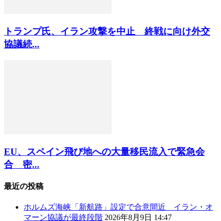
トランプ氏、イラン攻撃を中止 終戦に向け外交
協議続...
EU、スペイン飛び地への大量移民流入で緊急会
合 密...
最近の投稿
ホルムズ海峡「新航路」設定で合意間近 イラン・オ
マーン協議が最終段階
2026年8月9日 14:47