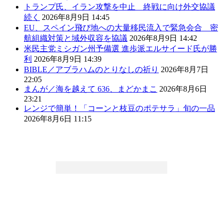
トランプ氏、イラン攻撃を中止 終戦に向け外交協議
続く
2026年8月9日 14:45
EU、スペイン飛び地への大量移民流入で緊急会合 密
航組織対策と域外収容を協議
2026年8月9日 14:42
米民主党ミシガン州予備選 進歩派エルサイード氏が勝
利
2026年8月9日 14:39
BIBLE／アブラハムのとりなしの祈り
2026年8月7日
22:05
まんが／海を越えて 636、まどかまこ
2026年8月6日
23:21
レンジで簡単！「コーンと枝豆のポテサラ」旬の一品
2026年8月6日 11:15