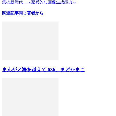
集の新時代 ～驚異的な画像生成能力～
関連記事
同じ著者から
まんが／海を越えて 636、まどかまこ