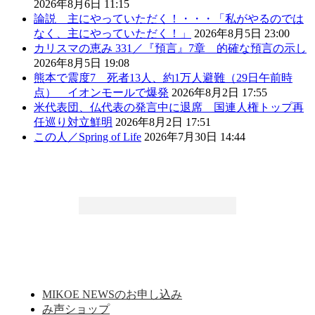
2026年8月6日 11:15
論説 主にやっていただく！・・・「私がやるのでは
なく、主にやっていただく！」
2026年8月5日 23:00
カリスマの恵み 331／『預言』7章 的確な預言の示し
2026年8月5日 19:08
熊本で震度7 死者13人、約1万人避難（29日午前時
点） イオンモールで爆発
2026年8月2日 17:55
米代表団、仏代表の発言中に退席 国連人権トップ再
任巡り対立鮮明
2026年8月2日 17:51
この人／Spring of Life
2026年7月30日 14:44
MIKOE NEWSのお申し込み
み声ショップ