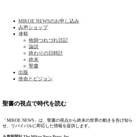
MIKOE NEWSのお申し込み
み声ショップ
連載
牧師つれづれ日記
論説
終わりの日時計
終末
聖書
出版
使命とビジョン
聖書の視点で時代を読む
「MIKOE NEWS」は、聖書の視点から終末の世界の動きを告げ知ら
せ、リバイバルに即応した情報を提供します。
み声新聞社
The Mikoe News Press, Inc.