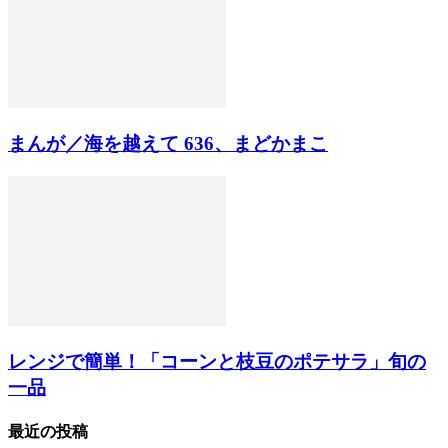
まんが／海を越えて 636、まどかまこ
レンジで簡単！「コーンと枝豆のポテサラ」旬の
一品
最近の投稿