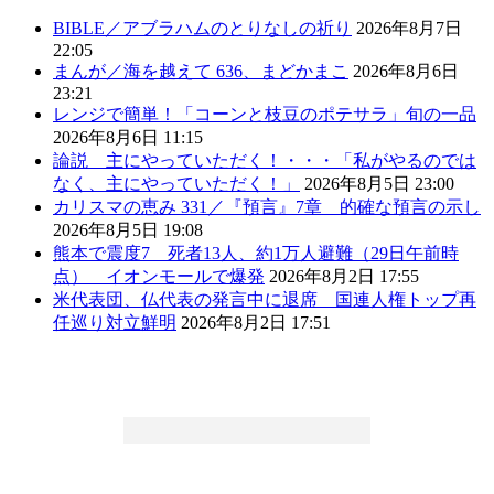
BIBLE／アブラハムのとりなしの祈り
2026年8月7日
22:05
まんが／海を越えて 636、まどかまこ
2026年8月6日
23:21
レンジで簡単！「コーンと枝豆のポテサラ」旬の一品
2026年8月6日 11:15
論説 主にやっていただく！・・・「私がやるのでは
なく、主にやっていただく！」
2026年8月5日 23:00
カリスマの恵み 331／『預言』7章 的確な預言の示し
2026年8月5日 19:08
熊本で震度7 死者13人、約1万人避難（29日午前時
点） イオンモールで爆発
2026年8月2日 17:55
米代表団、仏代表の発言中に退席 国連人権トップ再
任巡り対立鮮明
2026年8月2日 17:51