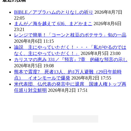
BIBLE／アブラハムのとりなしの祈り
2026年8月7日
22:05
まんが／海を越えて 636、まどかまこ
2026年8月6日
23:21
レンジで簡単！「コーンと枝豆のポテサラ」旬の一品
2026年8月6日 11:15
論説 主にやっていただく！・・・「私がやるのでは
なく、主にやっていただく！」
2026年8月5日 23:00
カリスマの恵み 331／『預言』7章 的確な預言の示し
2026年8月5日 19:08
熊本で震度7 死者13人、約1万人避難（29日午前時
点） イオンモールで爆発
2026年8月2日 17:55
米代表団、仏代表の発言中に退席 国連人権トップ再
任巡り対立鮮明
2026年8月2日 17:51