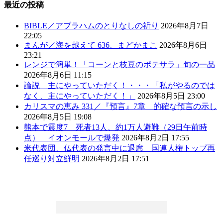
最近の投稿
BIBLE／アブラハムのとりなしの祈り
2026年8月7日
22:05
まんが／海を越えて 636、まどかまこ
2026年8月6日
23:21
レンジで簡単！「コーンと枝豆のポテサラ」旬の一品
2026年8月6日 11:15
論説 主にやっていただく！・・・「私がやるのでは
なく、主にやっていただく！」
2026年8月5日 23:00
カリスマの恵み 331／『預言』7章 的確な預言の示し
2026年8月5日 19:08
熊本で震度7 死者13人、約1万人避難（29日午前時
点） イオンモールで爆発
2026年8月2日 17:55
米代表団、仏代表の発言中に退席 国連人権トップ再
任巡り対立鮮明
2026年8月2日 17:51