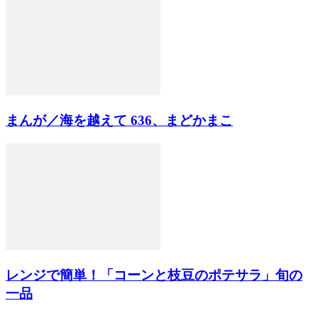
まんが／海を越えて 636、まどかまこ
レンジで簡単！「コーンと枝豆のポテサラ」旬の
一品