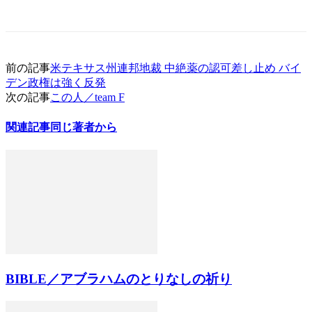
前の記事
米テキサス州連邦地裁 中絶薬の認可差し止め バイ
デン政権は強く反発
次の記事
この人／team F
関連記事
同じ著者から
BIBLE／アブラハムのとりなしの祈り