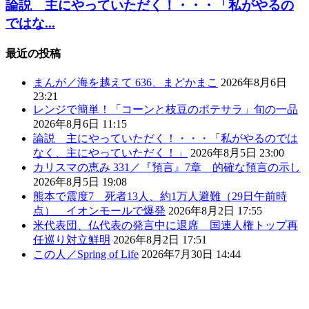
論説 主にやっていただく！・・・「私がやるの
ではな...
最近の投稿
まんが／海を越えて 636、まどかまこ
2026年8月6日
23:21
レンジで簡単！「コーンと枝豆のポテサラ」旬の一品
2026年8月6日 11:15
論説 主にやっていただく！・・・「私がやるのでは
なく、主にやっていただく！」
2026年8月5日 23:00
カリスマの恵み 331／『預言』7章 的確な預言の示し
2026年8月5日 19:08
熊本で震度7 死者13人、約1万人避難（29日午前時
点） イオンモールで爆発
2026年8月2日 17:55
米代表団、仏代表の発言中に退席 国連人権トップ再
任巡り対立鮮明
2026年8月2日 17:51
この人／Spring of Life
2026年7月30日 14:44