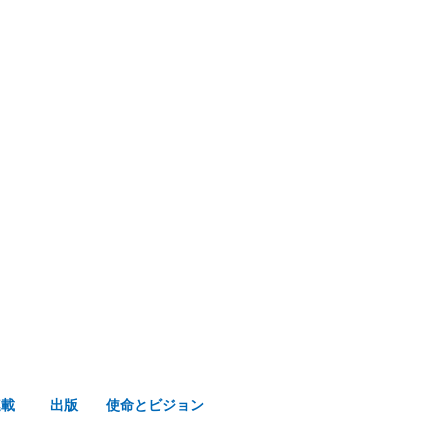
み声ショップ
連載
出版
使命とビジョン
連載
出版
使命とビジョン