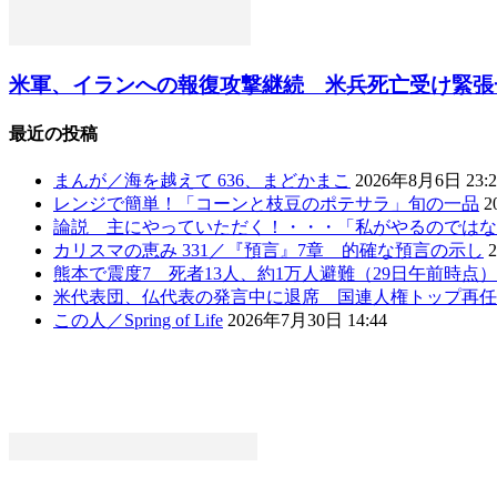
米軍、イランへの報復攻撃継続 米兵死亡受け緊張一段
最近の投稿
まんが／海を越えて 636、まどかまこ
2026年8月6日 23:2
レンジで簡単！「コーンと枝豆のポテサラ」旬の一品
2
論説 主にやっていただく！・・・「私がやるのではな
カリスマの恵み 331／『預言』7章 的確な預言の示し
熊本で震度7 死者13人、約1万人避難（29日午前時点
米代表団、仏代表の発言中に退席 国連人権トップ再任
この人／Spring of Life
2026年7月30日 14:44