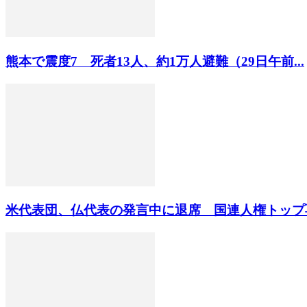
熊本で震度7 死者13人、約1万人避難（29日午前...
米代表団、仏代表の発言中に退席 国連人権トップ再任