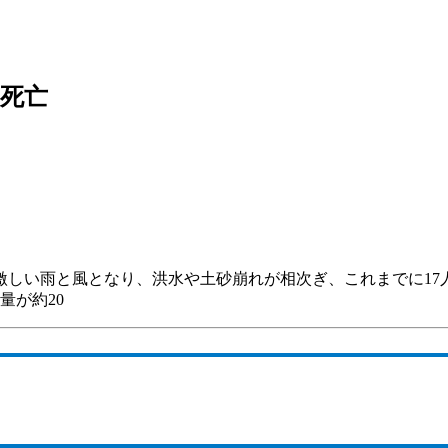
人死亡
で激しい雨と風となり、洪水や土砂崩れが相次ぎ、これまでに1
量が約20