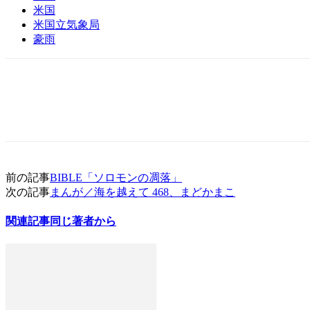
米国
米国立気象局
豪雨
前の記事
BIBLE「ソロモンの凋落」
次の記事
まんが／海を越えて 468、まどかまこ
関連記事
同じ著者から