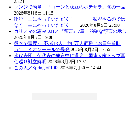
23:21
レンジで簡単！「コーンと枝豆のポテサラ」旬の一品
2026年8月6日 11:15
論説 主にやっていただく！・・・「私がやるのでは
なく、主にやっていただく！」
2026年8月5日 23:00
カリスマの恵み 331／『預言』7章 的確な預言の示し
2026年8月5日 19:08
熊本で震度7 死者13人、約1万人避難（29日午前時
点） イオンモールで爆発
2026年8月2日 17:55
米代表団、仏代表の発言中に退席 国連人権トップ再
任巡り対立鮮明
2026年8月2日 17:51
この人／Spring of Life
2026年7月30日 14:44