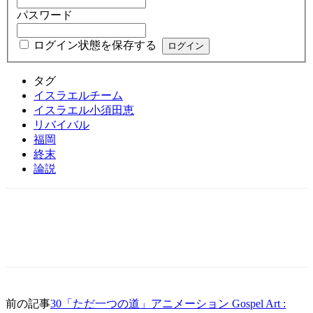
パスワード
ログイン状態を保存する
タグ
イスラエルチーム
イスラエル小須田恵
リバイバル
福岡
終末
論説
前の記事
30「ただ一つの道」アニメーション Gospel Art :