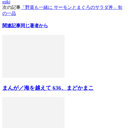
miki
次の記事
「野菜も一緒に サーモンとまぐろのサラダ丼」旬
の一品
関連記事
同じ著者から
まんが／海を越えて 636、まどかまこ