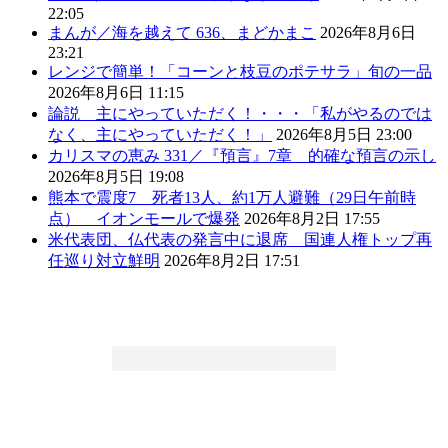
22:05
まんが／海を越えて 636、まどかまこ
2026年8月6日
23:21
レンジで簡単！「コーンと枝豆のポテサラ」旬の一品
2026年8月6日 11:15
論説 主にやっていただく！・・・「私がやるのでは
なく、主にやっていただく！」
2026年8月5日 23:00
カリスマの恵み 331／『預言』7章 的確な預言の示し
2026年8月5日 19:08
熊本で震度7 死者13人、約1万人避難（29日午前時
点） イオンモールで爆発
2026年8月2日 17:55
米代表団、仏代表の発言中に退席 国連人権トップ再
任巡り対立鮮明
2026年8月2日 17:51