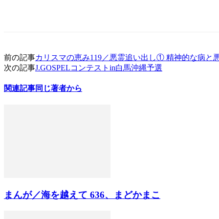
前の記事
カリスマの恵み119／悪霊追い出し① 精神的な病と
次の記事
J.GOSPELコンテストin白馬沖縄予選
関連記事
同じ著者から
まんが／海を越えて 636、まどかまこ