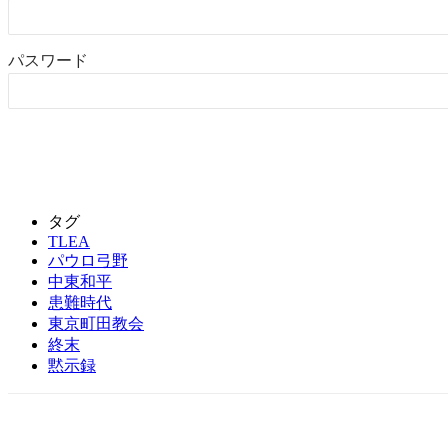
パスワード
タグ
TLEA
パウロ弓野
中東和平
患難時代
東京町田教会
終末
黙示録