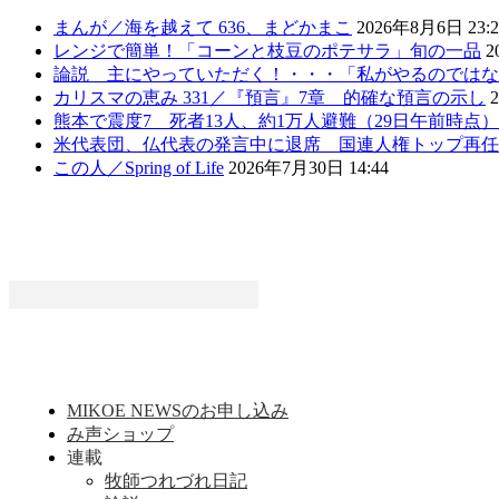
まんが／海を越えて 636、まどかまこ
2026年8月6日 23:2
レンジで簡単！「コーンと枝豆のポテサラ」旬の一品
2
論説 主にやっていただく！・・・「私がやるのではな
カリスマの恵み 331／『預言』7章 的確な預言の示し
熊本で震度7 死者13人、約1万人避難（29日午前時点
米代表団、仏代表の発言中に退席 国連人権トップ再任
この人／Spring of Life
2026年7月30日 14:44
MIKOE NEWSのお申し込み
み声ショップ
連載
牧師つれづれ日記