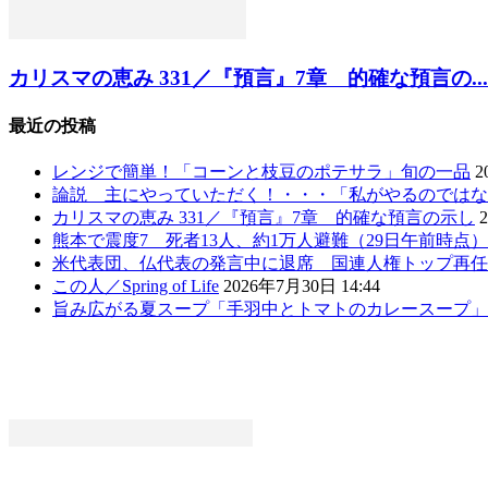
カリスマの恵み 331／『預言』7章 的確な預言の...
最近の投稿
レンジで簡単！「コーンと枝豆のポテサラ」旬の一品
2
論説 主にやっていただく！・・・「私がやるのではな
カリスマの恵み 331／『預言』7章 的確な預言の示し
熊本で震度7 死者13人、約1万人避難（29日午前時点
米代表団、仏代表の発言中に退席 国連人権トップ再任
この人／Spring of Life
2026年7月30日 14:44
旨み広がる夏スープ「手羽中とトマトのカレースープ」