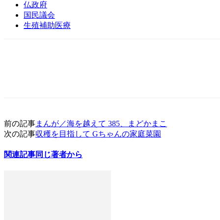
仏政府
国民議会
生殖補助医療
前の記事
まんが／海を越えて 385、まどかまこ
次の記事
収穫を目指して Gちゃんの家庭菜園
関連記事
同じ著者から