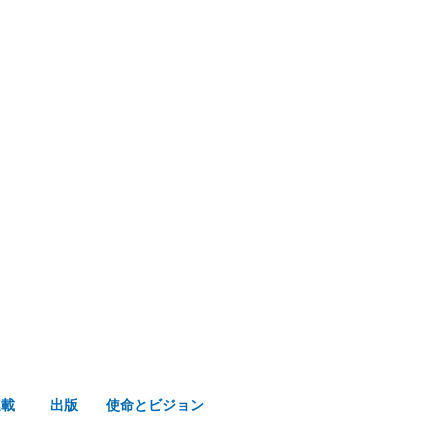
み声ショップ
連載
出版
使命とビジョン
連載
出版
使命とビジョン