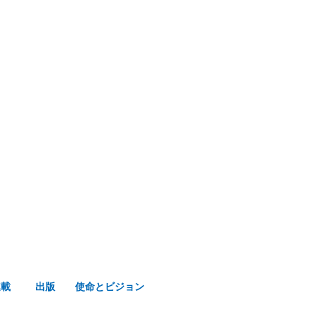
み声ショップ
連載
出版
使命とビジョン
連載
出版
使命とビジョン