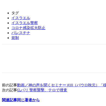
タグ
イスラエル
イスラエル警察
コロナ感染拡大防止
パレスチナ
規制
前の記事
動画／神の声を聞くセミナー #10（パウロ秋元）
次の記事
仏パリ 警察襲撃、テロで捜査
関連記事
同じ著者から