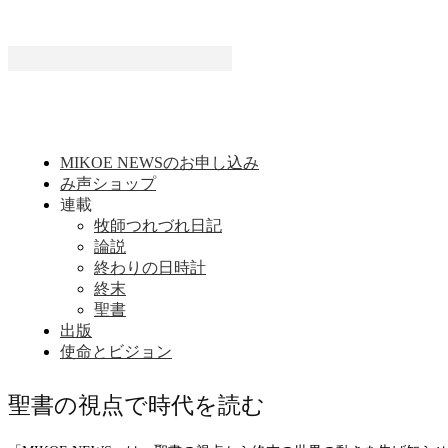
MIKOE NEWSのお申し込み
み声ショップ
連載
牧師つれづれ日記
論説
終わりの日時計
終末
聖書
出版
使命とビジョン
聖書の視点で時代を読む