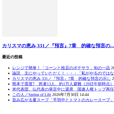
カリスマの恵み 331／『預言』7章 的確な預言の...
最近の投稿
レンジで簡単！「コーンと枝豆のポテサラ」旬の一品
2
論説 主にやっていただく！・・・「私がやるのではな
カリスマの恵み 331／『預言』7章 的確な預言の示し
熊本で震度7 死者13人、約1万人避難（29日午前時点
米代表団、仏代表の発言中に退席 国連人権トップ再任
この人／Spring of Life
2026年7月30日 14:44
旨み広がる夏スープ「手羽中とトマトのカレースープ」