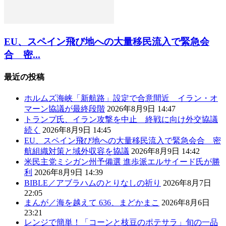
EU、スペイン飛び地への大量移民流入で緊急会
合 密...
最近の投稿
ホルムズ海峡「新航路」設定で合意間近 イラン・オ
マーン協議が最終段階
2026年8月9日 14:47
トランプ氏、イラン攻撃を中止 終戦に向け外交協議
続く
2026年8月9日 14:45
EU、スペイン飛び地への大量移民流入で緊急会合 密
航組織対策と域外収容を協議
2026年8月9日 14:42
米民主党ミシガン州予備選 進歩派エルサイード氏が勝
利
2026年8月9日 14:39
BIBLE／アブラハムのとりなしの祈り
2026年8月7日
22:05
まんが／海を越えて 636、まどかまこ
2026年8月6日
23:21
レンジで簡単！「コーンと枝豆のポテサラ」旬の一品