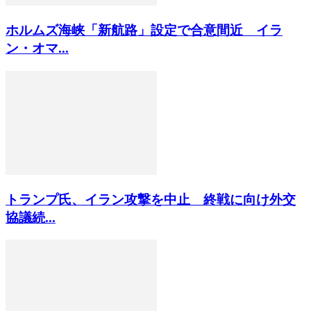
ホルムズ海峡「新航路」設定で合意間近 イラ
ン・オマ...
トランプ氏、イラン攻撃を中止 終戦に向け外交
協議続...